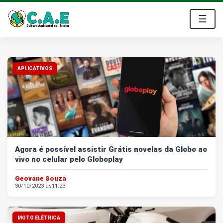
☰
O Emprego dos Sonhos - Vagas Home Offi
APLICATIVOS
Agora é possível assistir Grátis novelas da Globo ao
vivo no celular pelo Globoplay
Geovane Souza
30/10/2023 às
11:23
MOTO ELÉTRICA