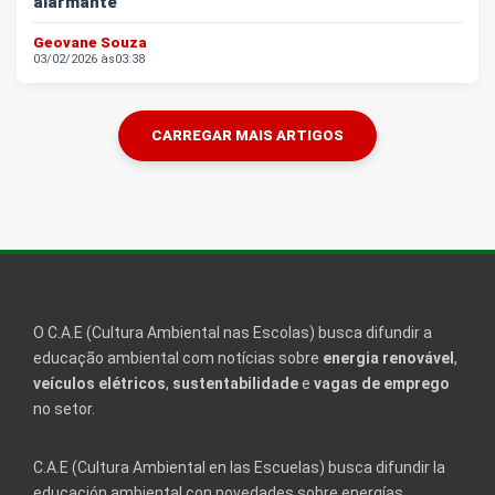
alarmante
Geovane Souza
03/02/2026 às
03:38
CARREGAR MAIS ARTIGOS
O C.A.E (Cultura Ambiental nas Escolas) busca difundir a
educação ambiental com notícias sobre
energia renovável
,
veículos elétricos
,
sustentabilidade
e
vagas de emprego
no setor.
C.A.E (Cultura Ambiental en las Escuelas) busca difundir la
educación ambiental con novedades sobre energías