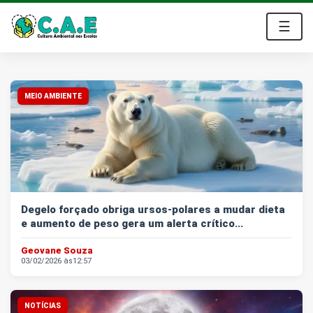
☰
O Emprego dos Sonhos - Vagas Home Offi
MEIO AMBIENTE
Degelo forçado obriga ursos-polares a mudar dieta
e aumento de peso gera um alerta crítico...
Geovane Souza
03/02/2026 às
12:57
NOTÍCIAS