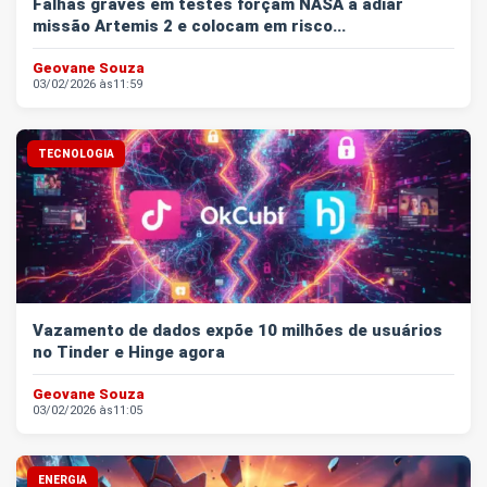
Falhas graves em testes forçam NASA a adiar
missão Artemis 2 e colocam em risco...
Geovane Souza
03/02/2026 às
11:59
TECNOLOGIA
Vazamento de dados expõe 10 milhões de usuários
no Tinder e Hinge agora
Geovane Souza
03/02/2026 às
11:05
ENERGIA