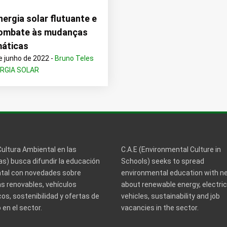
nergia solar flutuante e
ombate às mudanças
máticas
e junho de 2022 -
Bruno Teles
RGIA SOLAR
Cultura Ambiental en las
C.A.E (Environmental Culture in
s) busca difundir la educación
Schools) seeks to spread
tal con novedades sobre
environmental education with 
s renovables, vehículos
about renewable energy, electric
cos, sostenibilidad y ofertas de
vehicles, sustainability and job
en el sector.
vacancies in the sector.