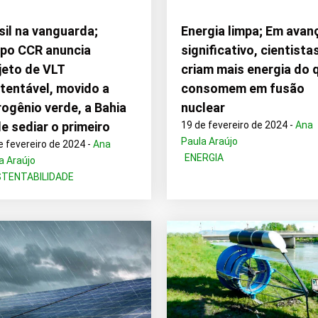
sil na vanguarda;
Energia limpa; Em avan
po CCR anuncia
significativo, cientista
jeto de VLT
criam mais energia do 
tentável, movido a
consomem em fusão
rogênio verde, a Bahia
nuclear
e sediar o primeiro
19 de fevereiro de 2024 -
Ana
Paula Araújo
e fevereiro de 2024 -
Ana
ENERGIA
a Araújo
TENTABILIDADE