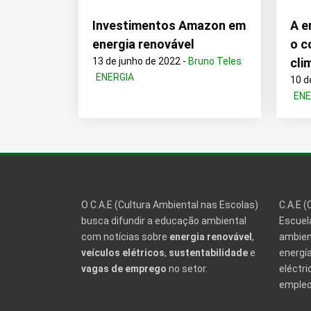
A e
Investimentos Amazon em
o c
energia renovável
cli
13 de junho de 2022 -
Bruno Teles
ENERGIA
10 d
ENE
O C.A.E (Cultura Ambiental nas Escolas)
C.A.E (
busca difundir a educação ambiental
Escuela
com notícias sobre
energia renovável
,
ambien
veículos elétricos
,
sustentabilidade
e
energía
vagas de emprego
no setor.
eléctri
empleo 