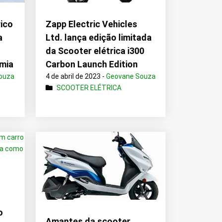
rico
Zapp Electric Vehicles
a
Ltd. lança edição limitada
da Scooter elétrica i300
mia
Carbon Launch Edition
ouza
4 de abril de 2023 -
Geovane Souza
SCOOTER ELÉTRICA
o
Amantes da scooter