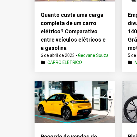
Quanto custa uma carga
Emp
completa de um carro
div
elétrico? Comparativo
140
entre veículos elétricos e
Grá
a gasolina
mot
6 de abril de 2023 -
Geovane Souza
5 de
CARRO ELÉTRICO
Recorde de vendas de
Bic