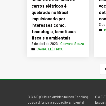
carros elétricos é
voc
quebrado no Brasil
det
impulsionado por
co
interesses como,
3 de
B
tecnologia, benefícios
fiscais e ambientais
3 de abril de 2023 -
Geovane Souza
CARRO ELÉTRICO
O C.A.E (Cultura Ambiental nas Escolas)
C.A.E (
busca difundir a educação ambiental
Escuela