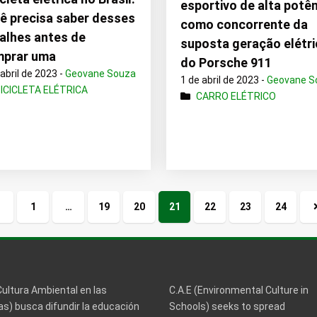
esportivo de alta potê
ê precisa saber desses
como concorrente da
alhes antes de
suposta geração elétri
mprar uma
do Porsche 911
 abril de 2023 -
Geovane Souza
1 de abril de 2023 -
Geovane S
ICICLETA ELÉTRICA
CARRO ELÉTRICO
1
…
19
20
21
22
23
24
Página
anterior
Cultura Ambiental en las
C.A.E (Environmental Culture in
s) busca difundir la educación
Schools) seeks to spread