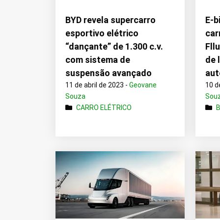
BYD revela supercarro
E-b
esportivo elétrico
car
“dançante” de 1.300 c.v.
Fll
com sistema de
de 
suspensão avançado
aut
11 de abril de 2023 -
Geovane
10 d
Souza
Sou
CARRO ELÉTRICO
B