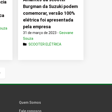
ncia
Burgman da Suzuki podem
comemorar, versão 100%
ca
elétrica foi apresentada
pela empresa
ouza
31 de março de 2023 -
Geovane
Souza
SCOOTER ELÉTRICA
Próxima
página
Quem Somos
Fale conosco