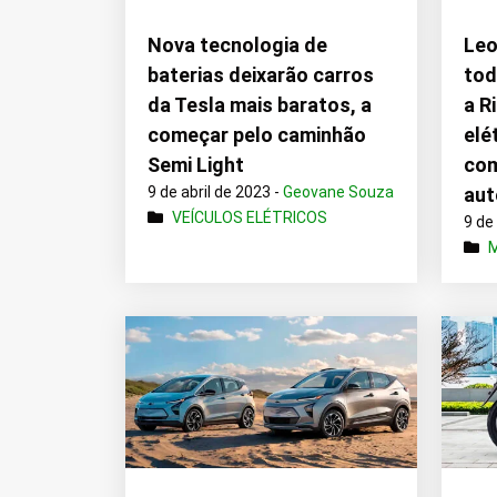
Nova tecnologia de
Leo
baterias deixarão carros
tod
da Tesla mais baratos, a
a R
começar pelo caminhão
elé
Semi Light
com
9 de abril de 2023 -
Geovane Souza
au
VEÍCULOS ELÉTRICOS
9 de