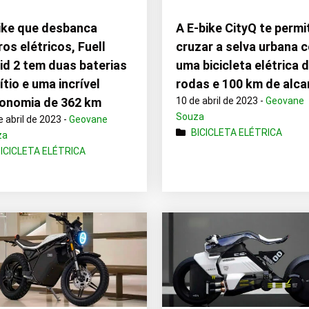
ike que desbanca
A E-bike CityQ te permi
ros elétricos, Fuell
cruzar a selva urbana 
uid 2 tem duas baterias
uma bicicleta elétrica 
lítio e uma incrível
rodas e 100 km de alc
onomia de 362 km
10 de abril de 2023 -
Geovane
Souza
e abril de 2023 -
Geovane
BICICLETA ELÉTRICA
za
ICICLETA ELÉTRICA