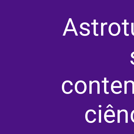
Astrot
contem
ciên