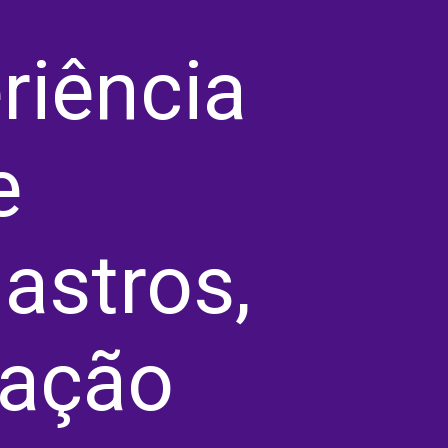
riência
e
astros,
vação