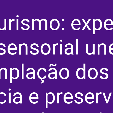
urismo: expe
sensorial un
plação dos 
cia e preser