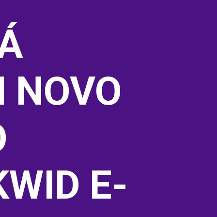
Á 
 NOVO 
 
WID E-