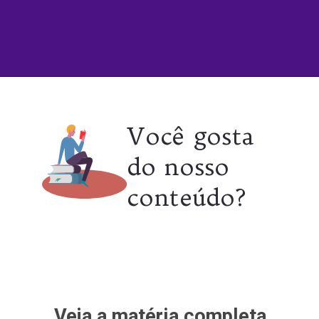
Opening
https://culturaambientalnasescolas.com.br/inovacao-extraordinaria-em-baterias-promete-elevar-a-industria-de-veiculos-eletricos-a-novos-patamares/
Você gosta
do nosso
conteúdo?
Veja a matéria completa