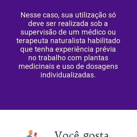
Nesse caso, sua utilização só
deve ser realizada sob a
supervisão de um médico ou
terapeuta naturalista habilitado
que tenha experiência prévia
no trabalho com plantas
medicinais e uso de dosagens
individualizadas.
Opening
https://culturaambientalnasescolas.com.br/a-fruta-matadora-do-diabetes-o-que-voce-precisa-saber-sobre-o-melao-de-sao-caetano-para-diabetes/
Você gosta