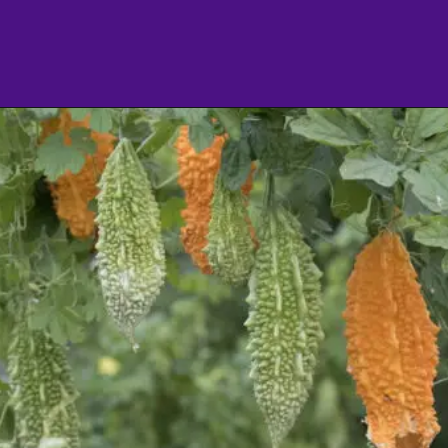
Opening
https://culturaambientalnasescolas.com.br/a-fruta-matadora-do-diabetes-o-que-voce-precisa-saber-sobre-o-melao-de-sao-caetano-para-diabetes/