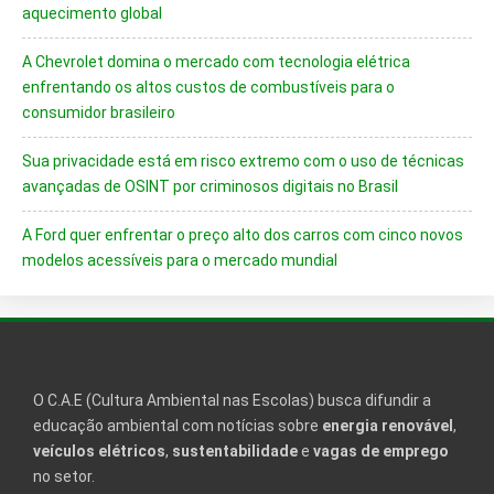
aquecimento global
A Chevrolet domina o mercado com tecnologia elétrica
enfrentando os altos custos de combustíveis para o
consumidor brasileiro
Sua privacidade está em risco extremo com o uso de técnicas
avançadas de OSINT por criminosos digitais no Brasil
A Ford quer enfrentar o preço alto dos carros com cinco novos
modelos acessíveis para o mercado mundial
O C.A.E (Cultura Ambiental nas Escolas) busca difundir a
educação ambiental com notícias sobre
energia renovável
,
veículos elétricos
,
sustentabilidade
e
vagas de emprego
no setor.