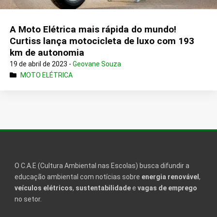
A Moto Elétrica mais rápida do mundo!
Curtiss lança motocicleta de luxo com 193
km de autonomia
19 de abril de 2023 -
Geovane Souza
MOTO ELÉTRICA
O C.A.E (Cultura Ambiental nas Escolas) busca difundir a
educação ambiental com notícias sobre
energia renovável
,
veículos elétricos
,
sustentabilidade
e
vagas de emprego
no setor.