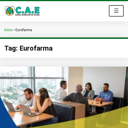
☰
Início
•
Eurofarma
Tag:
Eurofarma