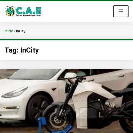
☰
Início
•
InCity
Tag:
InCity