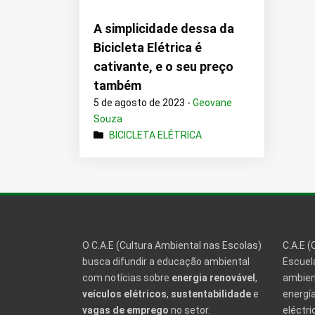
A simplicidade dessa da
Bicicleta Elétrica é
cativante, e o seu preço
também
5 de agosto de 2023 -
Geovane
Souza
BICICLETA ELÉTRICA
O C.A.E (Cultura Ambiental nas Escolas)
C.A.E (
busca difundir a educação ambiental
Escuela
com notícias sobre
energia renovável
,
ambien
veículos elétricos
,
sustentabilidade
e
energía
vagas de emprego
no setor.
eléctri