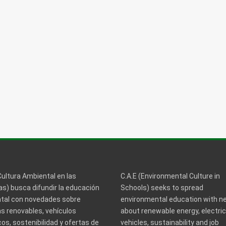
Cultura Ambiental en las
C.A.E (Environmental Culture in
s) busca difundir la educación
Schools) seeks to spread
tal con novedades sobre
environmental education with 
s renovables, vehículos
about renewable energy, electric
cos, sostenibilidad y ofertas de
vehicles, sustainability and job