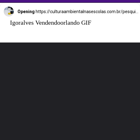
Opening
https://culturaambientalnasescolas.com.br/pesquisadores-criam-bateria-liquida-que-armazena-energia-solar/amp
Igoralves Vendendoorlando GIF