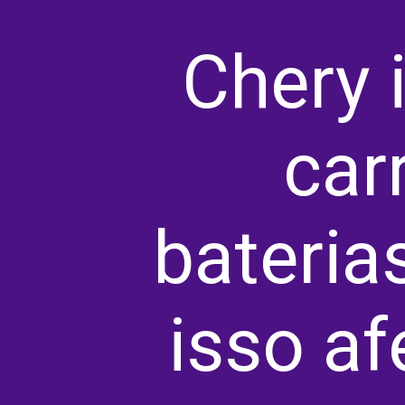
Chery 
car
bateria
isso af