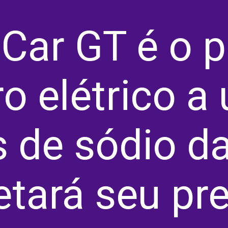
iCar GT é o p
ro elétrico a
s de sódio d
etará seu pre