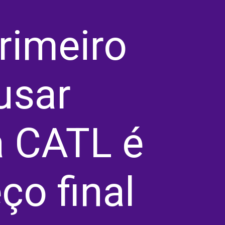
rimeiro
 usar
a CATL é
ço final