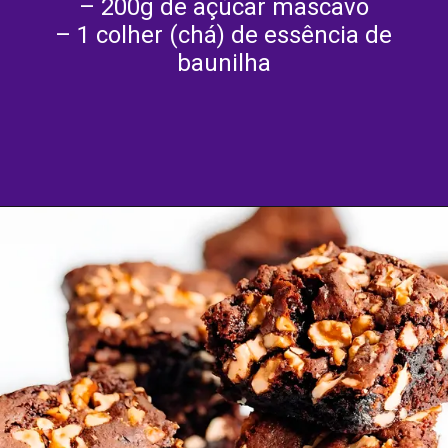
– 200g de açúcar mascavo
– 1 colher (chá) de essência de
baunilha