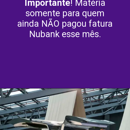
Importante
! Matéria
somente para quem
ainda NÃO pagou fatura
Nubank esse mês.
Opening
https://culturaambientalnasescolas.com.br/maximize-o-potencial-financeiro-ao-aumentar-o-limite-do-seu-cartao-nubank-com-essa-nova-funcao/?amp=1