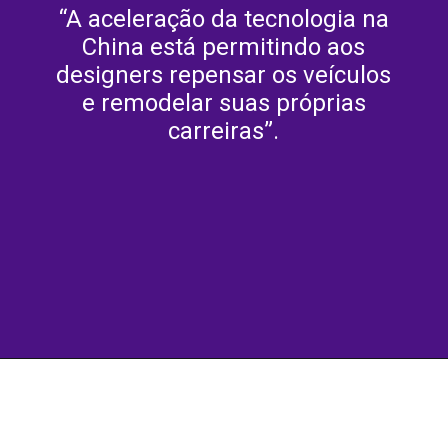
“A aceleração da tecnologia na
China está permitindo aos
designers repensar os veículos
e remodelar suas próprias
carreiras”.
Opening
https://culturaambientalnasescolas.com.br/buick-proxima-da-gm-e-um-carro-seda-totalmente-eletrico-que-exibe-notaveis-portas-asa-de-gaivota/