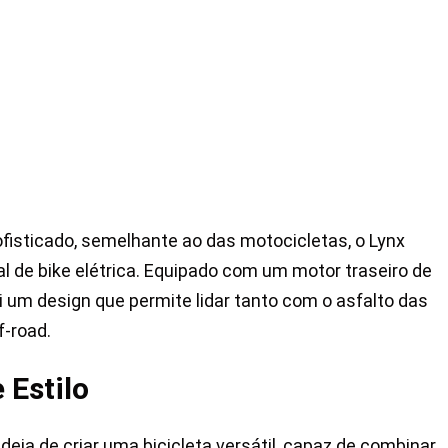
fisticado, semelhante ao das motocicletas, o Lynx
l de bike elétrica. Equipado com um motor traseiro de
i um design que permite lidar tanto com o asfalto das
f-road.
 Estilo
eia de criar uma bicicleta versátil, capaz de combinar