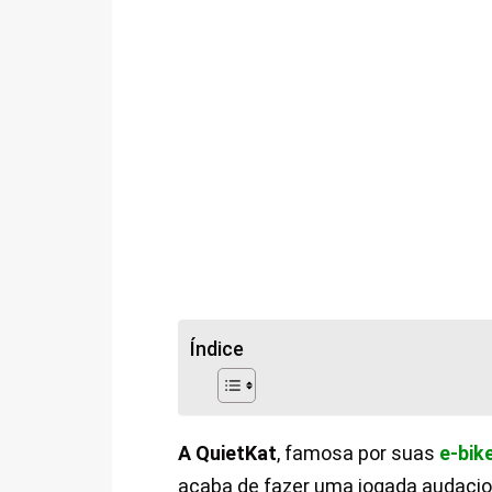
Índice
A QuietKat
, famosa por suas
e-bik
acaba de fazer uma jogada audacio