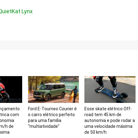
QuietKat Lynx
ançamento
Ford E-Tourneo Courier é
Esse skate elétrico Off-
étrica com
o carro elétrico perfeito
road tem 45 km de
tonomia
para uma família
autonomia e pode rodar a
km/h de
“multiatividade”
uma velocidade máxima
áxima
de 50 km/h