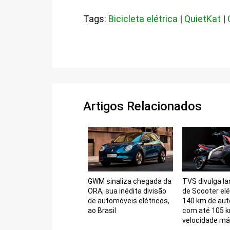
Tags:
Bicicleta elétrica
|
QuietKat
|
Artigos Relacionados
GWM sinaliza chegada da
TVS divulga l
ORA, sua inédita divisão
de Scooter el
de automóveis elétricos,
140 km de au
ao Brasil
com até 105 
velocidade m