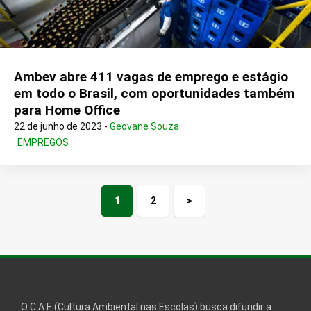
Ambev abre 411 vagas de emprego e estágio
em todo o Brasil, com oportunidades também
para Home Office
22 de junho de 2023 -
Geovane Souza
EMPREGOS
1
2
>
Próxima
página
O C.A.E (Cultura Ambiental nas Escolas) busca difundir a