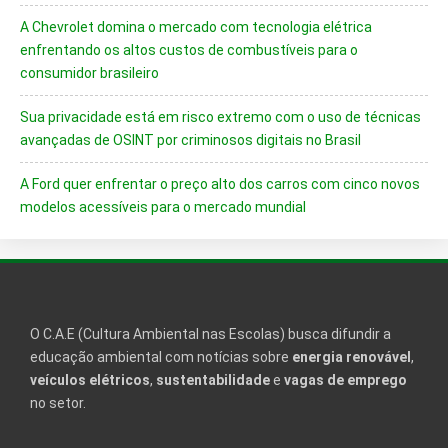
A Chevrolet domina o mercado com tecnologia elétrica
enfrentando os altos custos de combustíveis para o
consumidor brasileiro
Sua privacidade está em risco extremo com o uso de técnicas
avançadas de OSINT por criminosos digitais no Brasil
A Ford quer enfrentar o preço alto dos carros com cinco novos
modelos acessíveis para o mercado mundial
O C.A.E (Cultura Ambiental nas Escolas) busca difundir a
educação ambiental com notícias sobre
energia renovável
,
veículos elétricos
,
sustentabilidade
e
vagas de emprego
no setor.