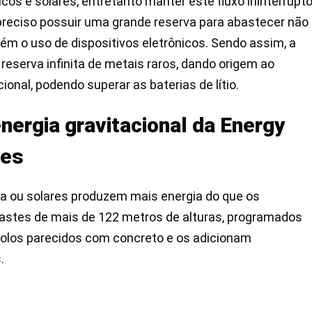
cos e solares, entretanto manter este fluxo ininterrupt
 preciso possuir uma grande reserva para abastecer não
 o uso de dispositivos eletrônicos. Sendo assim, a
eserva infinita de metais raros, dando origem ao
nal, podendo superar as baterias de lítio.
ergia gravitacional da Energy
tes
ca ou solares produzem mais energia do que os
dastes de mais de 122 metros de alturas, programados
tijolos parecidos com concreto e os adicionam
.