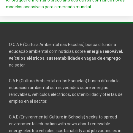
A Ford quer enfrentar o preço alto dos carros com cinco novos
modelos acessíveis para o mercado mundial
O C.A.E (Cultura Ambiental nas Escolas) busca difundir a
educação ambiental com notícias sobre
energia renovável
,
veículos elétricos
,
sustentabilidade
e
vagas de emprego
no setor.
C.A.E (Cultura Ambiental en las Escuelas) busca difundir la
educación ambiental con novedades sobre energías
renovables, vehículos eléctricos, sostenibilidad y ofertas de
empleo en el sector.
C.A.E (Environmental Culture in Schools) seeks to spread
environmental education with news about renewable
energy, electric vehicles, sustainability and job vacancies in