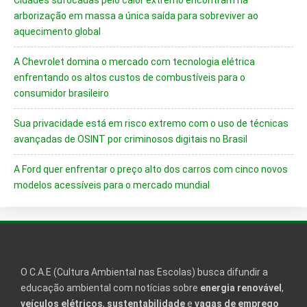
Cidades sufocadas pelo calor extremo encontram na
arborização em massa a única saída para sobreviver ao
aquecimento global
A Chevrolet domina o mercado com tecnologia elétrica
enfrentando os altos custos de combustíveis para o
consumidor brasileiro
Sua privacidade está em risco extremo com o uso de técnicas
avançadas de OSINT por criminosos digitais no Brasil
A Ford quer enfrentar o preço alto dos carros com cinco novos
modelos acessíveis para o mercado mundial
O C.A.E (Cultura Ambiental nas Escolas) busca difundir a
educação ambiental com notícias sobre
energia renovável
,
veículos elétricos
,
sustentabilidade
e
vagas de emprego