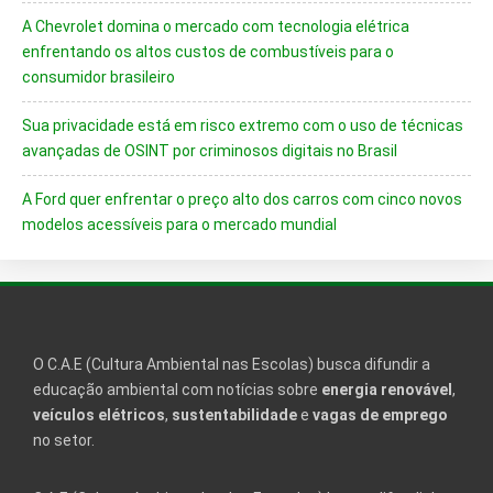
A Chevrolet domina o mercado com tecnologia elétrica
enfrentando os altos custos de combustíveis para o
consumidor brasileiro
Sua privacidade está em risco extremo com o uso de técnicas
avançadas de OSINT por criminosos digitais no Brasil
A Ford quer enfrentar o preço alto dos carros com cinco novos
modelos acessíveis para o mercado mundial
O C.A.E (Cultura Ambiental nas Escolas) busca difundir a
educação ambiental com notícias sobre
energia renovável
,
veículos elétricos
,
sustentabilidade
e
vagas de emprego
no setor.