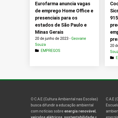
Eurofarma anuncia vagas
Coo
de emprego Home Office e
Sic
presenciais para os
915
estados de São Paulo e
pre
Minas Gerais
emp
20 de junho de 2023 -
Geovane
pre
Souza
20 d
EMPREGOS
Sou
O C.A.E (Cultura Ambiental nas Escolas)
C.A.E (
busca difundir a educação ambiental
Escuela
com notícias sobre
energia renovável
,
ambien
veículos elétricos
,
sustentabilidade
e
energía