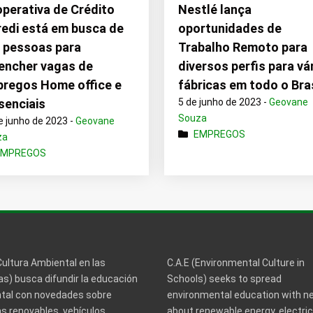
perativa de Crédito
Nestlé lança
redi está em busca de
oportunidades de
 pessoas para
Trabalho Remoto para
encher vagas de
diversos perfis para vá
regos Home office e
fábricas em todo o Bras
senciais
5 de junho de 2023 -
Geovane
Souza
e junho de 2023 -
Geovane
EMPREGOS
za
EMPREGOS
Cultura Ambiental en las
C.A.E (Environmental Culture in
s) busca difundir la educación
Schools) seeks to spread
tal con novedades sobre
environmental education with 
s renovables, vehículos
about renewable energy, electric