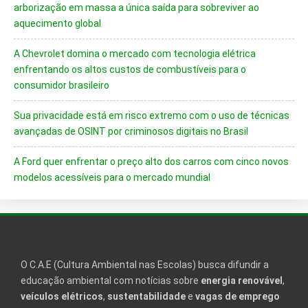
arborização em massa a única saída para sobreviver ao
aquecimento global
A Chevrolet domina o mercado com tecnologia elétrica
enfrentando os altos custos de combustíveis para o
consumidor brasileiro
Sua privacidade está em risco extremo com o uso de técnicas
avançadas de OSINT por criminosos digitais no Brasil
A Ford quer enfrentar o preço alto dos carros com cinco novos
modelos acessíveis para o mercado mundial
O C.A.E (Cultura Ambiental nas Escolas) busca difundir a
educação ambiental com notícias sobre
energia renovável
,
veículos elétricos
,
sustentabilidade
e
vagas de emprego