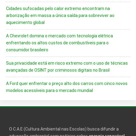
Cidades sufocadas pelo calor extremo encontram na
arborização em massa a única saída para sobreviver ao
aquecimento global
A Chevrolet domina o mercado com tecnologia elétrica
enfrentando os altos custos de combustíveis para o
consumidor brasileiro
Sua privacidade está em risco extremo com o uso de técnicas
avançadas de OSINT por criminosos digitais no Brasil
A Ford quer enfrentar o preço alto dos carros com cinco novos
modelos acessíveis para o mercado mundial
O C.A.E (Cultura Ambiental nas Escolas) busca difundir a
educação ambiental com notícias sobre
energia renovável
,