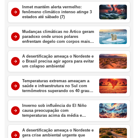
Inmet mantém alerta vermelho:
fenômeno climático intenso atinge 3
estados até sábado (7)
Mudanças climáticas no Ártico geram
paradoxo onde ursos polares
enfrentam degelo com corpos mais
gordos e saudáveis
A desertificação ameaça o Nordeste e
o Brasil precisa agir agora para evitar
um colapso ambiental
Temperaturas extremas ameaçam a
saúde e infraestrutura no Sul com
termômetros superando os 40 graus
nesta semana
Inverno sob influência do El Niño
causa preocupação com
temperaturas acima da média e
chuvas intensas no Brasil
A desertificação ameaça o Nordeste e
gera crise ambiental urgente que