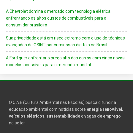
A Chevrolet domina o mercado com tecnologia elétrica
enfrentando os altos custos de combustíveis para o
consumidor brasileiro
Sua privacidade está em risco extremo com o uso de técnicas
avançadas de OSINT por criminosos digitais no Brasil
A Ford quer enfrentar o preço alto dos carros com cinco novos
modelos acessíveis para o mercado mundial
O C.A.E (Cultura Ambiental nas Escolas) busca difundir a
educação ambiental com notícias sobre
energia renovável
,
veículos elétricos
,
sustentabilidade
e
vagas de emprego
no setor.