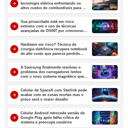
tecnologia elétrica enfrentando os
altos custos de combustíveis para o
consumidor brasileiro
Sua privacidade está em risco
extremo com o uso de técnicas
avançadas de OSINT por criminosos
digitais no Brasil
Hardware em risco? Técnica de
cirurgia eletrônica recupera notebook
de alto custo que parecia perdido
para sempre
A Samsung finalmente resolveu o
problema dos carregadores lentos
com o novo sistema magnético que
promete revolucionar o Galaxy S26
este ano
Celular da SpaceX com Starlink pode
acabar com as zonas mortas mas o
preço será o maior desafio
Celular Android retrocede versão da
Google Play após falha crítica de
sistema e preocupa usuários