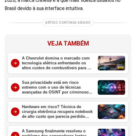
2026, a marca chinesa é a que mais fideliza usuários no
Brasil devido à sua interface intuitiva.
ARTIGO CONTINUA ABAIXO
VEJA TAMBÉM
A Chevrolet domina o mercado com
tecnologia elétrica enfrentando os
altos custos de combustíveis para o
consumidor brasileiro
Sua privacidade está em risco
extremo com o uso de técnicas
avançadas de OSINT por criminosos
digitais no Brasil
Hardware em risco? Técnica de
cirurgia eletrônica recupera notebook
de alto custo que parecia perdido
para sempre
A Samsung finalmente resolveu o
problema dos carregadores lentos