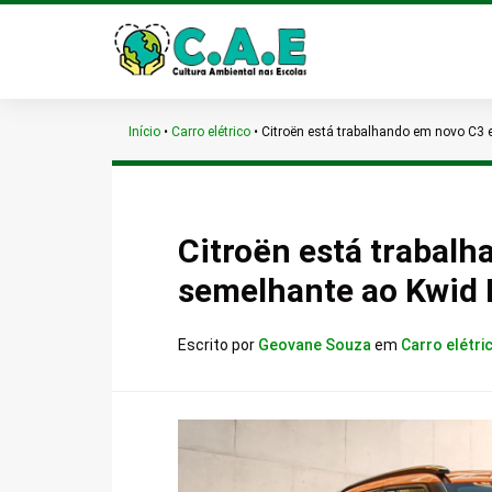
Início
•
Carro elétrico
•
Citroën está trabalhando em novo C3 
Citroën está trabalh
semelhante ao Kwid
Escrito por
Geovane Souza
em
Carro elétri