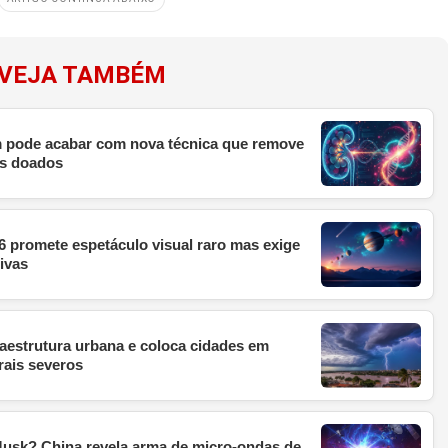
VEJA TAMBÉM
im pode acabar com nova técnica que remove
os doados
6 promete espetáculo visual raro mas exige
ivas
raestrutura urbana e coloca cidades em
rais severos
Musk? China revela arma de micro-ondas de