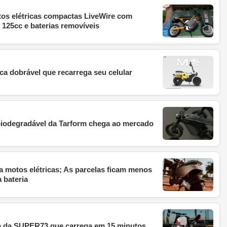
os elétricas compactas LiveWire com
125cc e baterias removíveis
ca dobrável que recarrega seu celular
 biodegradável da Tarform chega ao mercado
a motos elétricas; As parcelas ficam menos
 bateria
ca da SUPER73 que carrega em 15 minutos