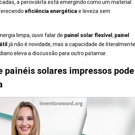
écadas, a perovskita está emergindo como um material
oferecendo
eficiência energética
e leveza sem
rgia limpa, ouvir falar de
painel solar flexível
,
painel
átil
já não é novidade, mas a capacidade de literalment
idiano eleva a discussão para outro patamar.
e painéis solares impressos pode
a