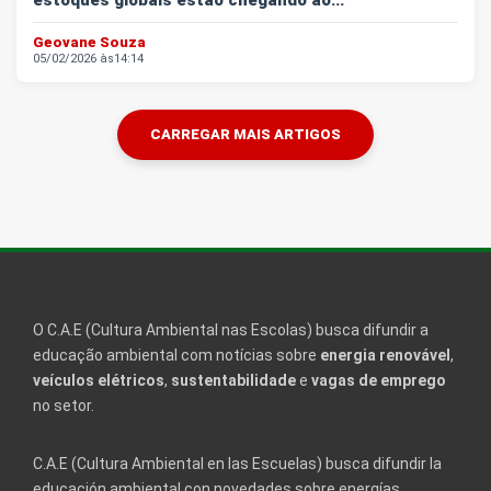
estoques globais estão chegando ao...
Geovane Souza
05/02/2026 às
14:14
CARREGAR MAIS ARTIGOS
O C.A.E (Cultura Ambiental nas Escolas) busca difundir a
educação ambiental com notícias sobre
energia renovável
,
veículos elétricos
,
sustentabilidade
e
vagas de emprego
no setor.
C.A.E (Cultura Ambiental en las Escuelas) busca difundir la
educación ambiental con novedades sobre energías