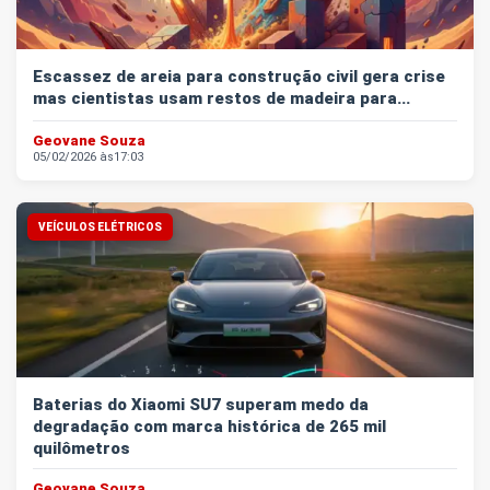
Escassez de areia para construção civil gera crise
mas cientistas usam restos de madeira para...
Geovane Souza
05/02/2026 às
17:03
VEÍCULOS ELÉTRICOS
Baterias do Xiaomi SU7 superam medo da
degradação com marca histórica de 265 mil
quilômetros
Geovane Souza