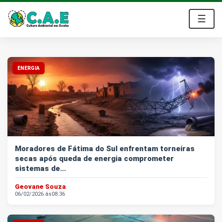
☰
O Emprego dos Sonhos - Vagas Home Offi
ENERGIA
Moradores de Fátima do Sul enfrentam torneiras
secas após queda de energia comprometer
sistemas de...
Geovane Souza
06/02/2026 às
08:36