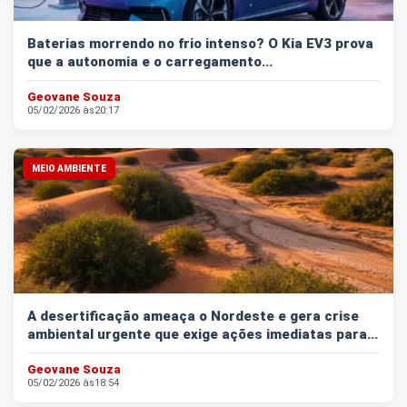
Baterias morrendo no frio intenso? O Kia EV3 prova
que a autonomia e o carregamento...
Geovane Souza
05/02/2026 às
20:17
MEIO AMBIENTE
A desertificação ameaça o Nordeste e gera crise
ambiental urgente que exige ações imediatas para...
Geovane Souza
05/02/2026 às
18:54