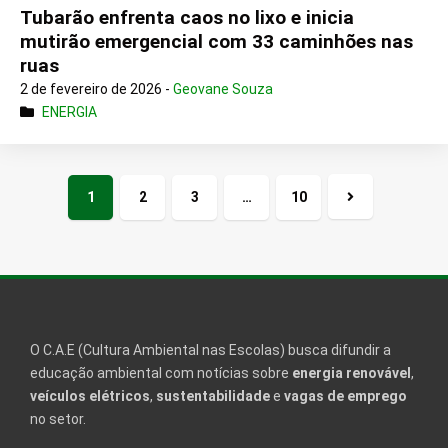
Tubarão enfrenta caos no lixo e inicia
mutirão emergencial com 33 caminhões nas
ruas
2 de fevereiro de 2026 -
Geovane Souza
ENERGIA
1
2
3
…
10
Próxima
página
O C.A.E (Cultura Ambiental nas Escolas) busca difundir a
educação ambiental com notícias sobre
energia renovável
,
veículos elétricos
,
sustentabilidade
e
vagas de emprego
no setor.