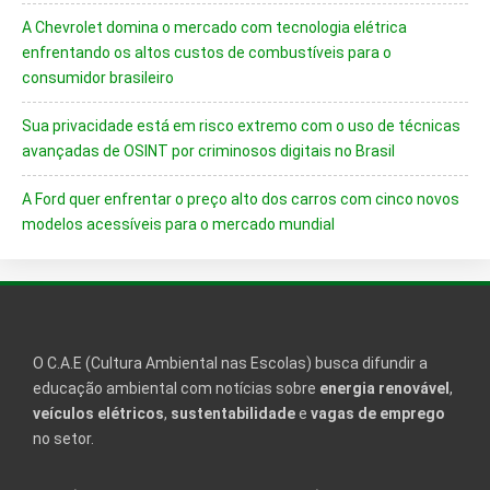
A Chevrolet domina o mercado com tecnologia elétrica
enfrentando os altos custos de combustíveis para o
consumidor brasileiro
Sua privacidade está em risco extremo com o uso de técnicas
avançadas de OSINT por criminosos digitais no Brasil
A Ford quer enfrentar o preço alto dos carros com cinco novos
modelos acessíveis para o mercado mundial
O C.A.E (Cultura Ambiental nas Escolas) busca difundir a
educação ambiental com notícias sobre
energia renovável
,
veículos elétricos
,
sustentabilidade
e
vagas de emprego
no setor.