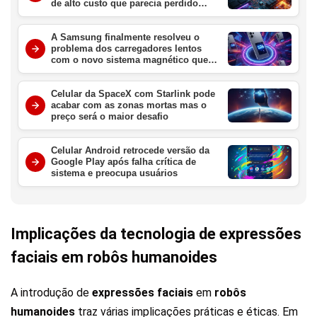
de alto custo que parecia perdido
para sempre
A Samsung finalmente resolveu o
problema dos carregadores lentos
com o novo sistema magnético que
promete revolucionar o Galaxy S26
este ano
Celular da SpaceX com Starlink pode
acabar com as zonas mortas mas o
preço será o maior desafio
Celular Android retrocede versão da
Google Play após falha crítica de
sistema e preocupa usuários
Implicações da tecnologia de expressões
faciais em robôs humanoides
A introdução de
expressões faciais
em
robôs
humanoides
traz várias implicações práticas e éticas. Em