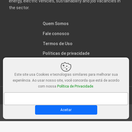
energy, electric vehicles, sustainability and job vacancies in
the sector.
Quem Somos
Fale conosco
Termos de Uso
Políticas de privacidade
Este site usa Cookies e tecnologias similares para melhorar sua
experiência. Ao usar nosso site, você concorda que está de acordo
com nossa
Política de Privacidade
.
© C.A.E - Cultura Ambiental nas Escolas. Feito com
Aceitar
Sair da versão mobile