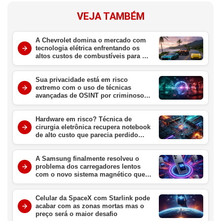
VEJA TAMBÉM
A Chevrolet domina o mercado com
tecnologia elétrica enfrentando os
altos custos de combustíveis para o
consumidor brasileiro
Sua privacidade está em risco
extremo com o uso de técnicas
avançadas de OSINT por criminosos
digitais no Brasil
Hardware em risco? Técnica de
cirurgia eletrônica recupera notebook
de alto custo que parecia perdido
para sempre
A Samsung finalmente resolveu o
problema dos carregadores lentos
com o novo sistema magnético que
promete revolucionar o Galaxy S26
este ano
Celular da SpaceX com Starlink pode
acabar com as zonas mortas mas o
preço será o maior desafio