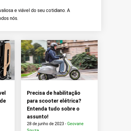
liosa e viável do seu cotidiano. A
odos nós.
vel
Precisa de habilitação
 de
para scooter elétrica?
Entenda tudo sobre o
assunto!
e
28 de junho de 2023 -
Geovane
Souza