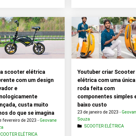
a scooter elétrica
Youtuber criar Scooter
erente com um design
elétrica com uma única
vador e
roda feita com
nologicamente
componentes simples 
nçada, custa muito
baixo custo
os do que se imagina
23 de janeiro de 2023 -
Geova
Souza
e fevereiro de 2023 -
Geovane
SCOOTER ELÉTRICA
za
SCOOTER ELÉTRICA