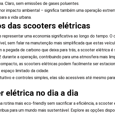
na. Claro, sem emissões de gases poluentes.
enor impacto ambiental – significa também uma operação extrem
ara a vida urbana.
os das scooters elétricas
 representar uma economia significativa ao longo do tempo. O 
el, sem falar na manutenção mais simplificada que estas veícu
 pegada de carbono que deixa para trás, a scooter elétrica é su
 durante a operação, contribuindo para uma atmosfera mais lim
ompacto, as scooters elétricas podem facilmente ser estacio
 espaço limitado da cidade.
uitivo e controles simples, elas são acessíveis até mesmo par
 elétrica no dia a dia
rotina mais eco-friendly sem sacrificar a eficiência, a scooter e
ribua para um mundo mais sustentável. Explore as opções dispon