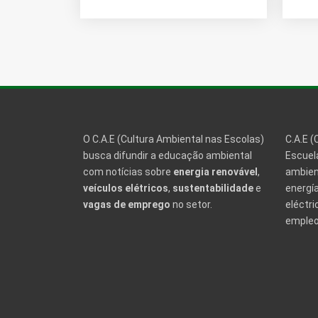
O C.A.E (Cultura Ambiental nas Escolas)
C.A.E (
busca difundir a educação ambiental
Escuela
com notícias sobre
energia renovável
,
ambien
veículos elétricos
,
sustentabilidade
e
energía
vagas de emprego
no setor.
eléctri
empleo 