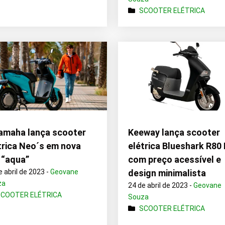
SCOOTER ELÉTRICA
amaha lança scooter
Keeway lança scooter
trica Neo´s em nova
elétrica Blueshark R80 
 “aqua”
com preço acessível e
e abril de 2023 -
Geovane
design minimalista
za
24 de abril de 2023 -
Geovane
SCOOTER ELÉTRICA
Souza
SCOOTER ELÉTRICA