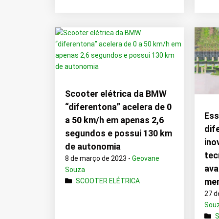
Scooter elétrica da BMW
“diferentona” acelera de 0
Ess
a 50 km/h em apenas 2,6
dif
segundos e possui 130 km
ino
de autonomia
tec
8 de março de 2023 -
Geovane
ava
Souza
men
SCOOTER ELÉTRICA
27 d
Sou