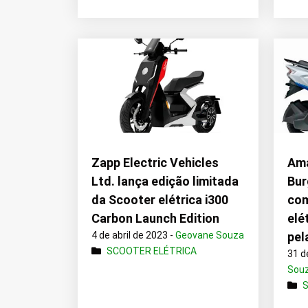
Zapp Electric Vehicles
Ama
Ltd. lança edição limitada
Bur
da Scooter elétrica i300
com
Carbon Launch Edition
elé
4 de abril de 2023 -
Geovane Souza
pel
SCOOTER ELÉTRICA
31 d
Sou