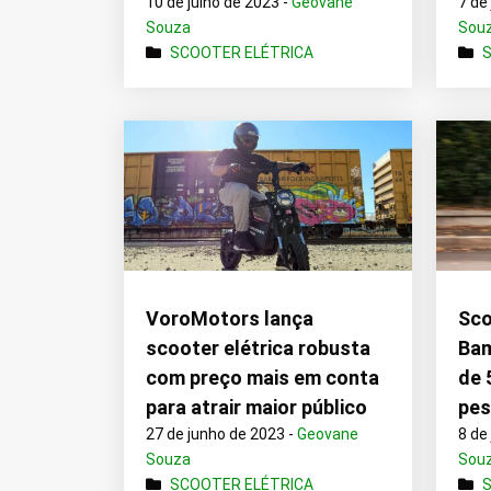
10 de julho de 2023 -
Geovane
7 de
Souza
Sou
SCOOTER ELÉTRICA
VoroMotors lança
Sco
scooter elétrica robusta
Bam
com preço mais em conta
de 
para atrair maior público
pes
27 de junho de 2023 -
Geovane
8 de
Souza
Sou
SCOOTER ELÉTRICA