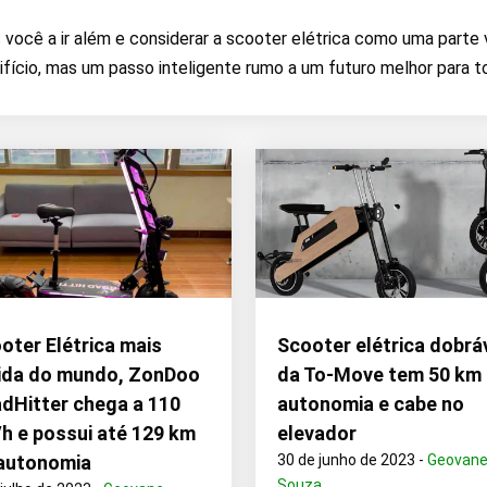
ocê a ir além e considerar a scooter elétrica como uma parte va
ifício, mas um passo inteligente rumo a um futuro melhor para t
oter Elétrica mais
Scooter elétrica dobrá
ida do mundo, ZonDoo
da To-Move tem 50 km
dHitter chega a 110
autonomia e cabe no
h e possui até 129 km
elevador
autonomia
30 de junho de 2023 -
Geovan
Souza