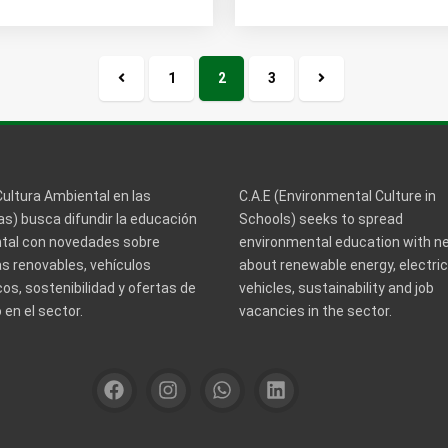
1
2
3
Página
Próxima
anterior
página
Cultura Ambiental en las
C.A.E (Environmental Culture in
s) busca difundir la educación
Schools) seeks to spread
tal con novedades sobre
environmental education with 
s renovables, vehículos
about renewable energy, electric
cos, sostenibilidad y ofertas de
vehicles, sustainability and job
en el sector.
vacancies in the sector.