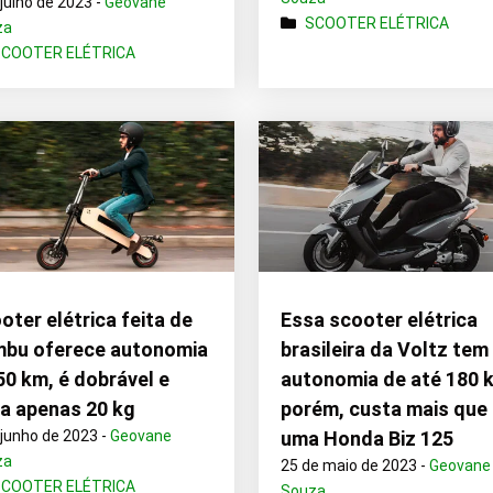
 julho de 2023 -
Geovane
SCOOTER ELÉTRICA
za
SCOOTER ELÉTRICA
oter elétrica feita de
Essa scooter elétrica
bu oferece autonomia
brasileira da Voltz tem
50 km, é dobrável e
autonomia de até 180 
a apenas 20 kg
porém, custa mais que
 junho de 2023 -
Geovane
uma Honda Biz 125
za
25 de maio de 2023 -
Geovane
SCOOTER ELÉTRICA
Souza