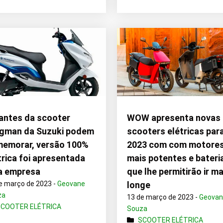
ntes da scooter
WOW apresenta novas
gman da Suzuki podem
scooters elétricas par
emorar, versão 100%
2023 com com motore
trica foi apresentada
mais potentes e bateri
a empresa
que lhe permitirão ir ma
e março de 2023 -
Geovane
longe
za
13 de março de 2023 -
Geova
SCOOTER ELÉTRICA
Souza
SCOOTER ELÉTRICA