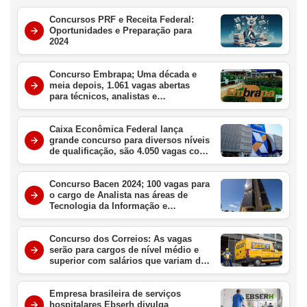
Concursos PRF e Receita Federal:
Oportunidades e Preparação para
2024
Concurso Embrapa; Uma década e
meia depois, 1.061 vagas abertas
para técnicos, analistas e
pesquisadores, com salários de até
R$10.921
Caixa Econômica Federal lança
grande concurso para diversos níveis
de qualificação, são 4.050 vagas com
salários de até R$16.728
Concurso Bacen 2024; 100 vagas para
o cargo de Analista nas áreas de
Tecnologia da Informação e
Economia e Finanças, com salário
inicial de R$ 20.924,80
Concurso dos Correios: As vagas
serão para cargos de nível médio e
superior com salários que variam de
R$ 2.000 a R$ 3.000, além de
benefícios
Empresa brasileira de serviços
hospitalares Ebserh divulga