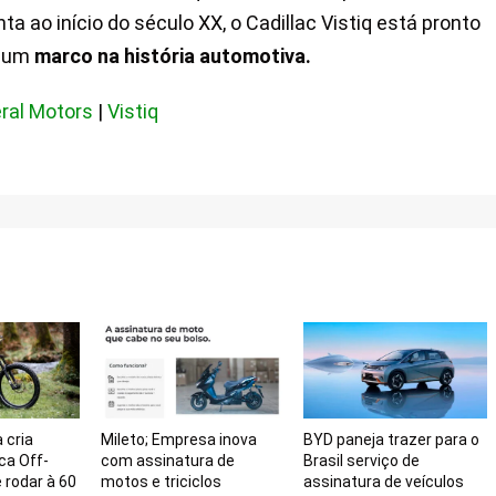
a ao início do século XX, o Cadillac Vistiq está pronto
s um
marco na história automotiva.
​​
ral Motors
|
Vistiq
 cria
Mileto; Empresa inova
BYD paneja trazer para o
ica Off-
com assinatura de
Brasil serviço de
 rodar à 60
motos e triciclos
assinatura de veículos