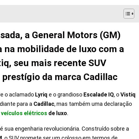
usada, a General Motors (GM)
 na mobilidade de luxo com a
iq, seu mais recente SUV
 prestígio da marca Cadillac
re o aclamado
Lyriq
e o grandioso
Escalade
IQ
, o
Vistiq
diante para a
Cadillac
, mas também uma declaração
e
veículos elétricos
de luxo
.
é sua engenharia revolucionária. Construído sobre a
M
, o SUV promete ser um colosso em termos de