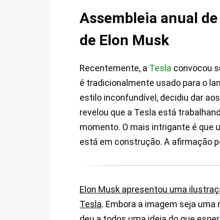
Assembleia anual de 
de Elon Musk
Recentemente, a
Tesla
convocou su
é tradicionalmente usado para o l
estilo inconfundível, decidiu dar a
revelou que a Tesla está trabalhan
momento. O mais intrigante é que 
está em construção. A afirmação po
Elon Musk apresentou uma ilustraçã
Tesla
. Embora a imagem seja uma re
deu a todos uma ideia do que esper