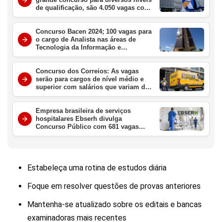
de qualificação, são 4.050 vagas com
salários de até R$16.728
Concurso Bacen 2024; 100 vagas para
o cargo de Analista nas áreas de
Tecnologia da Informação e
Economia e Finanças, com salário
inicial de R$ 20.924,80
Concurso dos Correios: As vagas
serão para cargos de nível médio e
superior com salários que variam de
R$ 2.000 a R$ 3.000, além de
benefícios
Empresa brasileira de serviços
hospitalares Ebserh divulga
Concurso Público com 681 vagas
para nível médio e superior
Estabeleça uma rotina de estudos diária
Foque em resolver questões de provas anteriores
Mantenha-se atualizado sobre os editais e bancas
examinadoras mais recentes