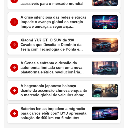
acessíveis para o mercado mundial
A crise silenciosa das redes elétricas
impede o avanço global da energia
limpa e ameaça a segurança
energética
Xiaomi YU7 GT: O SUV de 990
Cavalos que Desafia o Domínio da
Tesla com Tecnologia de Ponta e
Velocidade Extrema
A Genesis enfrenta o desafio da
autonomia limitada com uma nova
plataforma elétrica revolucionária
para redefinir o luxo em 2027
A hegemonia japonesa balança
diante da ascensão chinesa enquanto
o mercado global de veículos abraça
a era elétrica definitiva
Baterias lentas impedem a migração
para carros elétricos? BYD apresenta
solução de 400 km em 5 minutos