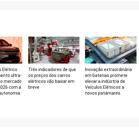
Elétrico
Três indicadores de que
Inovação extraordinária
nto ultra-
os preços dos carros
em baterias promete
ao mercado
elétricos vão baixar em
elevar a indústria de
 2026 com a
breve
Veículos Elétricos a
autonomia
novos patamares