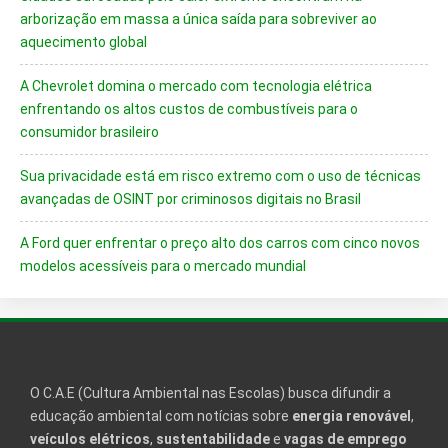
arborização em massa a única saída para sobreviver ao
aquecimento global
A Chevrolet domina o mercado com tecnologia elétrica
enfrentando os altos custos de combustíveis para o
consumidor brasileiro
Sua privacidade está em risco extremo com o uso de técnicas
avançadas de OSINT por criminosos digitais no Brasil
A Ford quer enfrentar o preço alto dos carros com cinco novos
modelos acessíveis para o mercado mundial
O C.A.E (Cultura Ambiental nas Escolas) busca difundir a
educação ambiental com notícias sobre
energia renovável
,
veículos elétricos
,
sustentabilidade
e
vagas de emprego