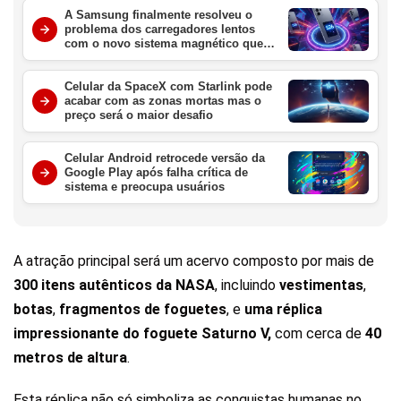
A Samsung finalmente resolveu o
problema dos carregadores lentos
com o novo sistema magnético que
promete revolucionar o Galaxy S26
este ano
Celular da SpaceX com Starlink pode
acabar com as zonas mortas mas o
preço será o maior desafio
Celular Android retrocede versão da
Google Play após falha crítica de
sistema e preocupa usuários
A atração principal será um acervo composto por mais de
300 itens autênticos da NASA
, incluindo
vestimentas
,
botas
,
fragmentos de foguetes
, e
uma réplica
impressionante do foguete Saturno V,
com cerca de
40
metros de altura
.
Esta réplica não só simboliza as conquistas humanas no