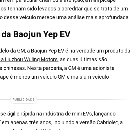
os tenham sido levados a acreditar que se trata de um
xto desse veículo merece uma análise mais aprofundada.
 da Baojun Yep EV
elo da GM, a Baojun Yep EV é na verdade um produto d
e a Liuzhou Wuling Motors
, as duas últimas são
 chinesas. Nesta parceria, a GM é uma acionista
picape é menos um veículo GM e mais um veículo
PUBLICIDADE
se ágil e rápida na indústria de mini EVs, lançando
 em apenas três anos, incluindo a versão Cabriolet, a