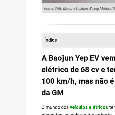
Fonte: SAIC Motor e Liuzhou Wuling Motors/D
Índice
A Baojun Yep EV ve
elétrico de 68 cv e 
100 km/h, mas não 
da GM
O mundo dos
veículos elétricos
tem
conceitos inovadores. No entanto,